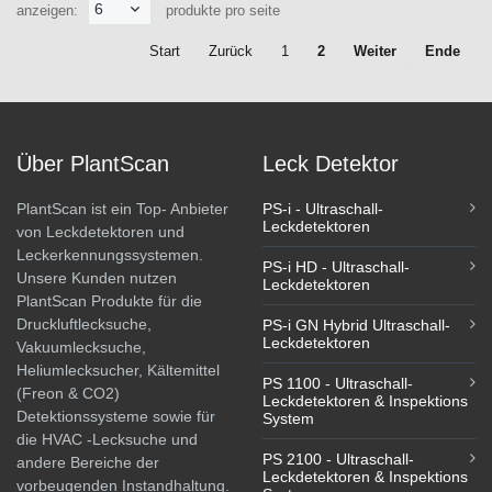
6
anzeigen:
produkte pro seite
Start
Zurück
1
2
Weiter
Ende
Über PlantScan
Leck Detektor
PlantScan ist ein Top- Anbieter
PS-i - Ultraschall-
Leckdetektoren
von Leckdetektoren und
Leckerkennungssystemen.
PS-i HD - Ultraschall-
Unsere Kunden nutzen
Leckdetektoren
PlantScan Produkte für die
Druckluftlecksuche,
PS-i GN Hybrid Ultraschall-
Leckdetektoren
Vakuumlecksuche,
Heliumlecksucher, Kältemittel
PS 1100 - Ultraschall-
(Freon & CO2)
Leckdetektoren & Inspektions
Detektionssysteme sowie für
System
die HVAC -Lecksuche und
PS 2100 - Ultraschall-
andere Bereiche der
Leckdetektoren & Inspektions
vorbeugenden Instandhaltung.