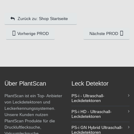
Zurück zu: Shop Startseite
Vorherige PROD
Nächste PROD
Über PlantScan
Leck Detektor
PlantScan ist ein Top- Anbieter
PS-i - Ultraschall-
Leckdetektoren
von Leckdetektoren und
Leckerkennungssystemen.
PS-i HD - Ultraschall-
Unsere Kunden nutzen
Leckdetektoren
PlantScan Produkte für die
Druckluftlecksuche,
PS-i GN Hybrid Ultraschall-
Leckdetektoren
Vakuumlecksuche,